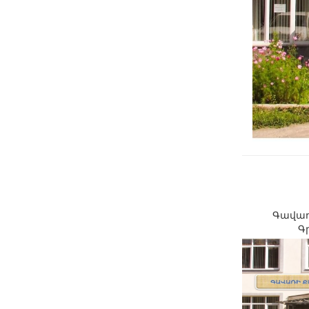
Գավառ
Գ