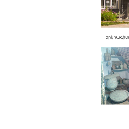
Երկրագի